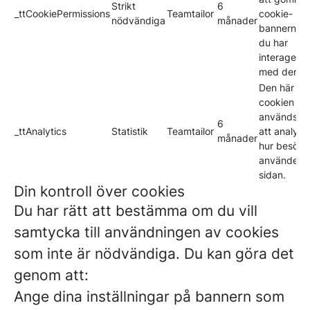
Strikt
6
_ttCookiePermissions
Teamtailor
cookie-
nödvändiga
månader
bannern nä
du har
interagerat
med den.
Den här
cookien
används fö
6
_ttAnalytics
Statistik
Teamtailor
att analyse
månader
hur besöka
använder
sidan.
Din kontroll över cookies
Du har rätt att bestämma om du vill
samtycka till användningen av cookies
som inte är nödvändiga. Du kan göra det
genom att:
Ange dina inställningar på bannern som