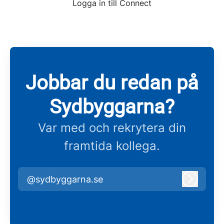
Logga in till Connect
Jobbar du redan på
Sydbyggarna?
Var med och rekrytera din
framtida kollega.
@sydbyggarna.se
Logga i