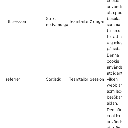
cookie
används fö
att spara e
Strikt
besökares
_tt_session
Teamtailor
2 dagar
nödvändiga
sammanha
(till exempe
för att hålla
dig inlogg
på sidan).
Denna
cookie
används fö
att identifi
referrer
Statistik
Teamtailor
Session
vilken
webblänk
som leder
besökarna t
sidan.
Den här
cookien
används fö
att gömma