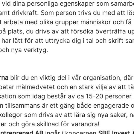
kt vid dina personliga egenskaper som samar
t drivkraft. Som person trivs du med att lö
att arbeta med olika grupper människor och f
å plats, du drivs av att försöka överträffa u
har lätt för att uttrycka dig i tal och skrift sa
 och nya verktyg.
rna
blir du en viktig del i vår organisation, dä
betar målmedvetet och en stark vilja av att tä
isation som idag består av ca 15-20 personer
 tillsammans är ett gäng både engagerade 
kollegor som drivs av att lära sig nya saker, 
er och göra skillnad för varandra!
ntreprenad AB
ingår i koncernen
SBE Invest 