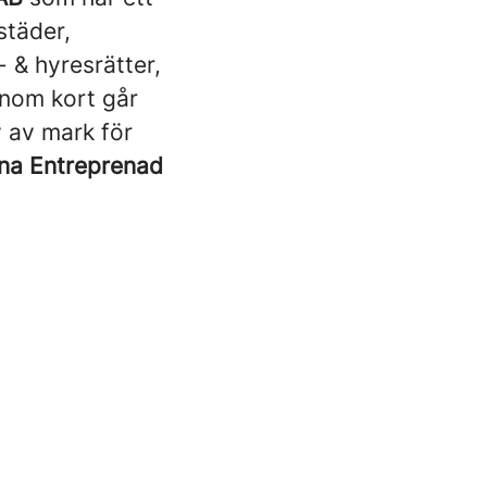
städer,
 & hyresrätter,
inom kort går
v av mark för
na Entreprenad