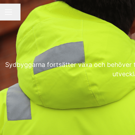
Dela sidan
KARRIÄRMENY
Sydbyggarna fortsätter växa och behöver ta i
utveckl