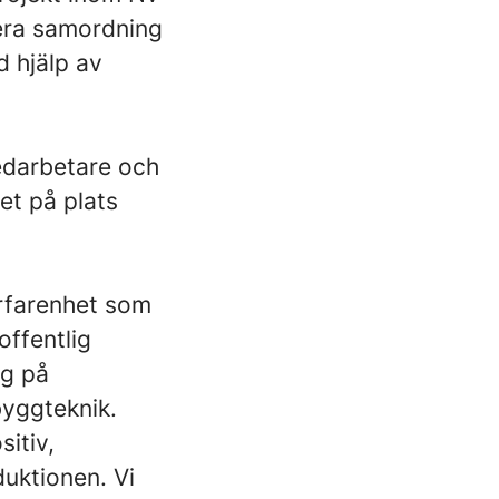
era samordning
 hjälp av
medarbetare och
et på plats
erfarenhet som
offentlig
ng på
byggteknik.
sitiv,
duktionen. Vi