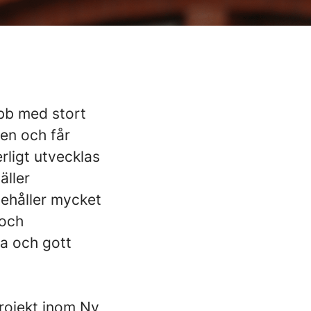
obb med stort
nen och får
rligt utvecklas
äller
nehåller mycket
 och
a och gott
rojekt inom Nv