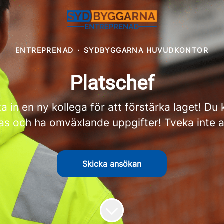
ENTREPRENAD
·
SYDBYGGARNA HUVUDKONTOR
Platschef
n en ny kollega för att förstärka laget! Du ka
as och ha omväxlande uppgifter! Tveka inte a
Skicka ansökan