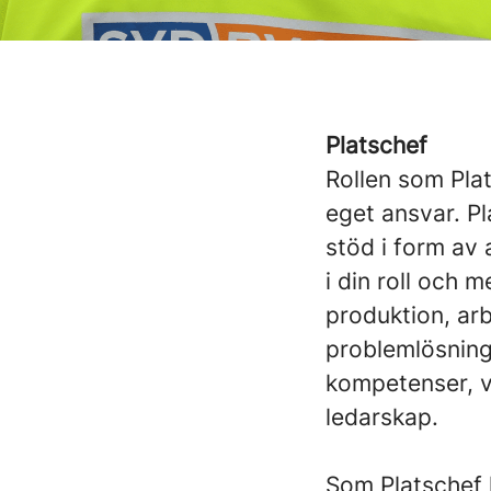
Platschef
Rollen som Pla
eget ansvar. Pl
stöd i form av 
i din roll och 
produktion, arb
problemlösnin
kompetenser, v
ledarskap.
Som Platschef 