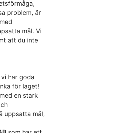
betsförmåga,
sa problem, är
å med
ppsatta mål. Vi
mt att du inte
r vi har goda
nka för laget!
 med en stark
och
nå uppsatta mål,
AB
som har ett