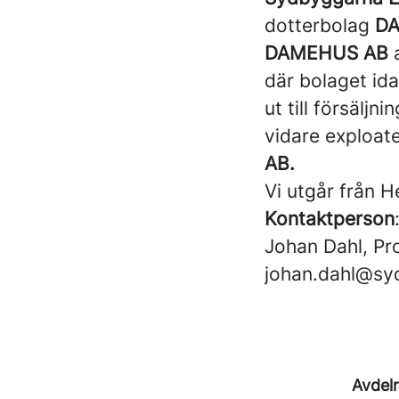
dotterbolag
D
DAMEHUS AB
a
där bolaget id
ut till försälj
vidare exploate
AB.
Vi utgår från 
Kontaktperson
Johan Dahl, Pr
johan.dahl@sy
Avdel