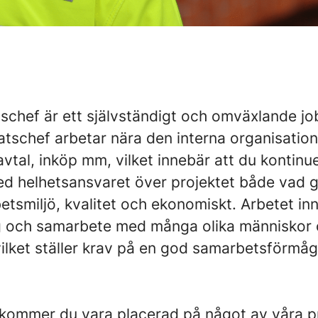
tschef är ett självständigt och omväxlande j
atschef arbetar nära den interna organisatio
avtal, inköp mm, vilket innebär att du kontinue
med helhetsansvaret över projektet både vad g
etsmiljö, kvalitet och ekonomiskt. Arbetet in
g och samarbete med många olika människor
ilket ställer krav på en god samarbetsförmåg
kommer du vara placerad på något av våra p