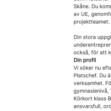
Skåne. Du komm
av UE, genomfö
projektteamet.
Din stora uppgi
underentreprenö
också, för att 
Din profil
Vi söker nu eft
Platschef. Du ä
verksamhet. För
gymnasienivå, 
Körkort klass B
ansvarsfull, or