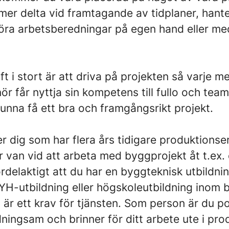
er delta vid framtagande av tidplaner, hant
ra arbetsberedningar på egen hand eller med
ft i stort är att driva på projekten så varje 
r får nyttja sin kompetens till fullo och team
kunna få ett bra och framgångsrikt projekt.
er dig som har flera års tidigare produktions
r van vid att arbeta med byggprojekt åt t.ex. 
delaktigt att du har en byggteknisk utbildni
YH-utbildning eller högskoleutbildning inom 
 är ett krav för tjänsten. Som person är du po
dningsam och brinner för ditt arbete ute i pro