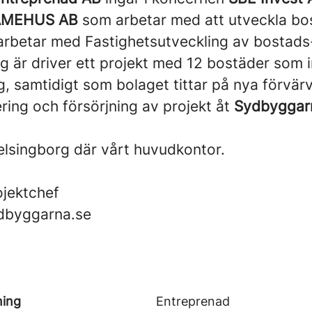
AMEHUS AB
som arbetar med att utveckla bo
rbetar med Fastighetsutveckling av bostads-
ag är driver ett projekt med 12 bostäder som 
ning, samtidigt som bolaget tittar på nya förvär
ring och försörjning av projekt åt
Sydbyggar
Helsingborg där vårt huvudkontor.
:
ojektchef
dbyggarna.se
ning
Entreprenad