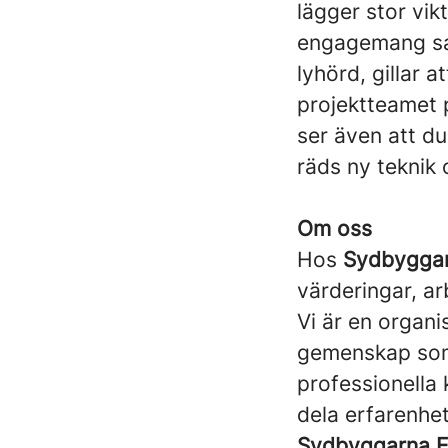
lägger stor vi
engagemang sam
lyhörd, gillar 
projektteamet p
ser även att du 
räds ny teknik
Om oss
Hos
Sydbygga
värderingar, ar
Vi är en organ
gemenskap som
professionella 
dela erfarenhet
Sydbyggarna E